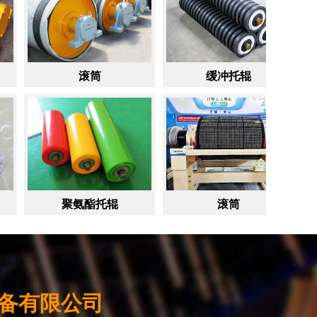
滚筒
缓冲托辊
缓冲托
聚氨酯托辊
滚筒
包胶纠偏
备有限公司