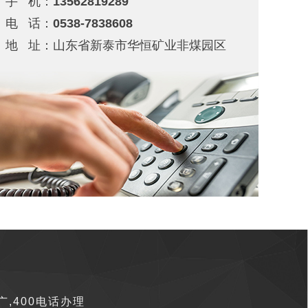
手 机：13562819289
电 话：0538-7838608
地 址：山东省新泰市华恒矿业非煤园区
广,400电话办理