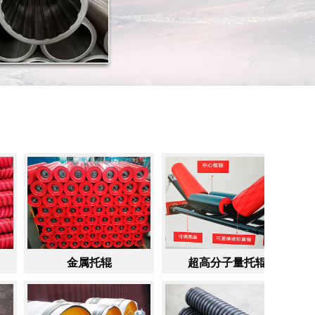
金属托辊
超高分子量托辊
缓冲托