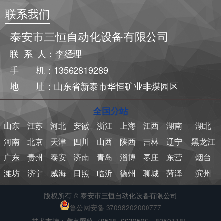
联系我们
泰安市三恒自动化设备有限公司
联 系 人：李经理
手 机：13562819289
地 址：山东省新泰市华恒矿业非煤园区
全国分站
山东
江苏
河北
安徽
浙江
上海
江西
湖南
湖北
河南
北京
天津
四川
山西
陕西
吉林
辽宁
黑龙江
广东
贵州
泰安
济南
青岛
淄博
枣庄
东营
烟台
潍坊
济宁
威海
日照
临沂
德州
聊城
菏泽
滨州
版权所有 © 泰安市三恒自动化设备有限公司
鲁公网安备 37098202000777
技术支持：焦点网络（0538- 6632526，8250118）