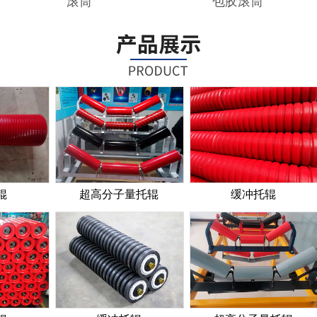
超高分子量托辊
缓冲托辊