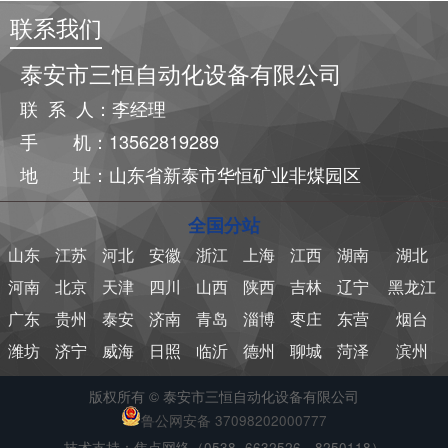
联系我们
泰安市三恒自动化设备有限公司
联 系 人：李经理
手 机：13562819289
地 址：山东省新泰市华恒矿业非煤园区
全国分站
山东
江苏
河北
安徽
浙江
上海
江西
湖南
湖北
河南
北京
天津
四川
山西
陕西
吉林
辽宁
黑龙江
广东
贵州
泰安
济南
青岛
淄博
枣庄
东营
烟台
潍坊
济宁
威海
日照
临沂
德州
聊城
菏泽
滨州
版权所有 © 泰安市三恒自动化设备有限公司
鲁公网安备 37098202000777
技术支持：焦点网络（0538- 6632526，8250118）