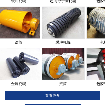
缓冲托辊
超高分子量托辊
包胶纠偏托
滚筒
缓冲托辊
包胶滚筒
金属托辊
滚筒
包胶纠偏托
查看更多